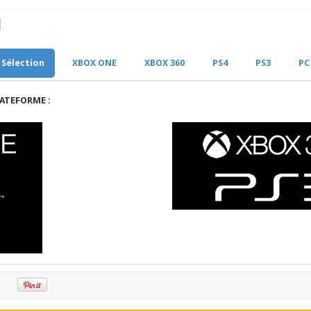
Sélection
XBOX ONE
XBOX 360
PS4
PS3
PC
ATEFORME :