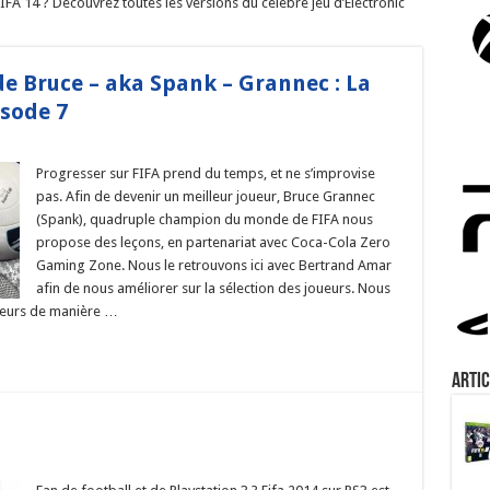
IFA 14 ? Découvrez toutes les versions du célèbre jeu d’Electronic
de Bruce – aka Spank – Grannec : La
isode 7
Progresser sur FIFA prend du temps, et ne s’improvise
pas. Afin de devenir un meilleur joueur, Bruce Grannec
(Spank), quadruple champion du monde de FIFA nous
propose des leçons, en partenariat avec Coca-Cola Zero
Gaming Zone. Nous le retrouvons ici avec Bertrand Amar
afin de nous améliorer sur la sélection des joueurs. Nous
ueurs de manière …
Artic