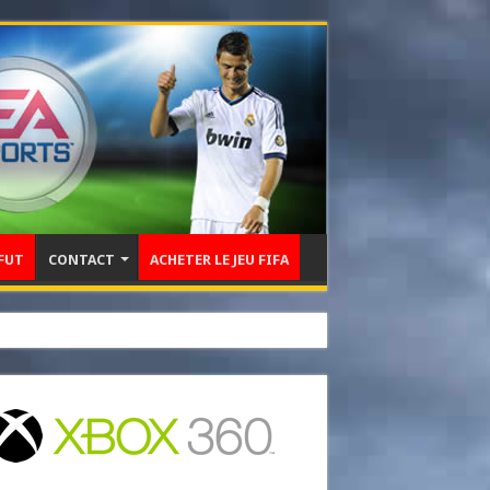
FUT
CONTACT
ACHETER LE JEU FIFA