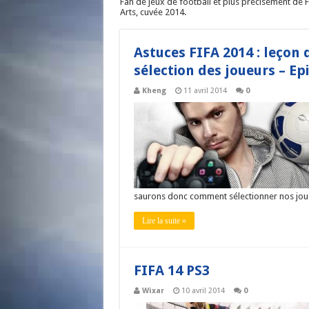
Fan de jeux de football et plus précisément de F
Arts, cuvée 2014.
Astuces FIFA 2014 : leçon 
sélection des joueurs – Ep
Kheng
11 avril 2014
0
saurons donc comment sélectionner nos jo
Lire la suite »
FIFA 14 PS3
Wixar
10 avril 2014
0