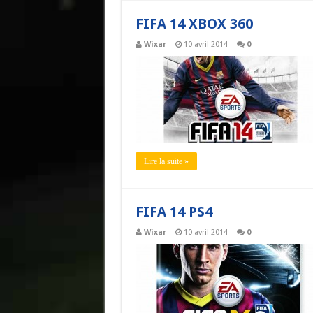
FIFA 14 XBOX 360
Wixar
10 avril 2014
0
Lire la suite »
FIFA 14 PS4
Wixar
10 avril 2014
0