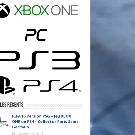
les récents
FIFA 15 Version PSG – Jeu XBOX
ONE ou PS4 – Collector Paris Saint
Germain
9 septembre 2014