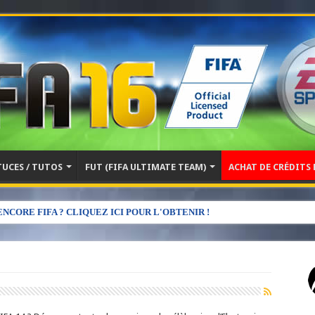
TUCES / TUTOS
FUT (FIFA ULTIMATE TEAM)
ACHAT DE CRÉDITS 
NCORE FIFA ? CLIQUEZ ICI POUR L'OBTENIR !