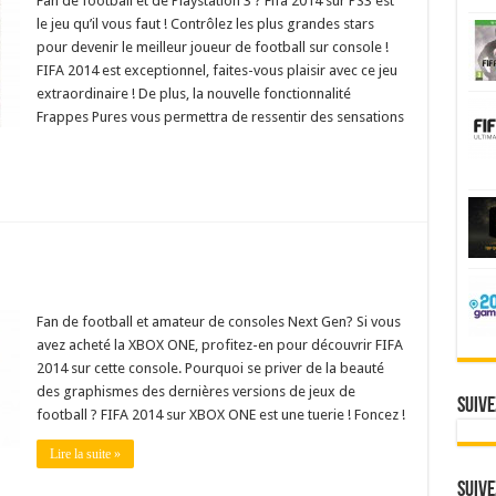
Fan de football et de Playstation 3 ? Fifa 2014 sur PS3 est
le jeu qu’il vous faut ! Contrôlez les plus grandes stars
pour devenir le meilleur joueur de football sur console !
FIFA 2014 est exceptionnel, faites-vous plaisir avec ce jeu
extraordinaire ! De plus, la nouvelle fonctionnalité
Frappes Pures vous permettra de ressentir des sensations
Fan de football et amateur de consoles Next Gen? Si vous
avez acheté la XBOX ONE, profitez-en pour découvrir FIFA
2014 sur cette console. Pourquoi se priver de la beauté
des graphismes des dernières versions de jeux de
Suive
football ? FIFA 2014 sur XBOX ONE est une tuerie ! Foncez !
Lire la suite »
Suive