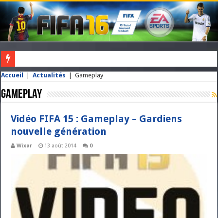
VOUS NE POSSEDEZ PAS ENCORE FIFA ? CLIQUEZ ICI POUR L'OBTENI
Accueil
|
Actualités
|
Gameplay
Gameplay
Vidéo FIFA 15 : Gameplay – Gardiens
nouvelle génération
Wixar
13 août 2014
0