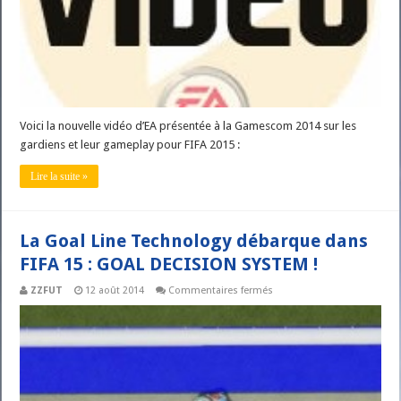
Voici la nouvelle vidéo d’EA présentée à la Gamescom 2014 sur les
gardiens et leur gameplay pour FIFA 2015 :
Lire la suite »
La Goal Line Technology débarque dans
FIFA 15 : GOAL DECISION SYSTEM !
sur
ZZFUT
12 août 2014
Commentaires fermés
La
Goal
Line
Technology
débarque
dans
FIFA
15
: