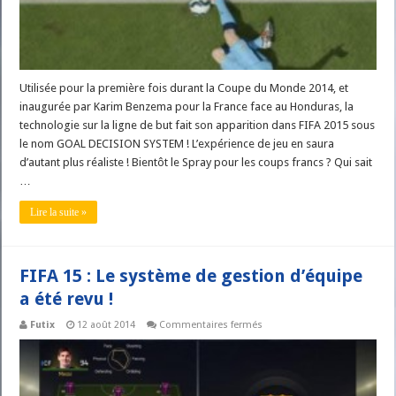
GOAL
DECISION
SYSTEM
!
Utilisée pour la première fois durant la Coupe du Monde 2014, et
inaugurée par Karim Benzema pour la France face au Honduras, la
technologie sur la ligne de but fait son apparition dans FIFA 2015 sous
le nom GOAL DECISION SYSTEM ! L’expérience de jeu en saura
d’autant plus réaliste ! Bientôt le Spray pour les coups francs ? Qui sait
…
Lire la suite »
FIFA 15 : Le système de gestion d’équipe
a été revu !
sur
Futix
12 août 2014
Commentaires fermés
FIFA
15
:
Le
système
de