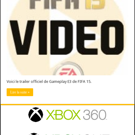
FIFA
15
–
Trailer
de
Gameplay
E3
Voici le trailer officiel de Gameplay E3 de FIFA 15.
Lire la suite »