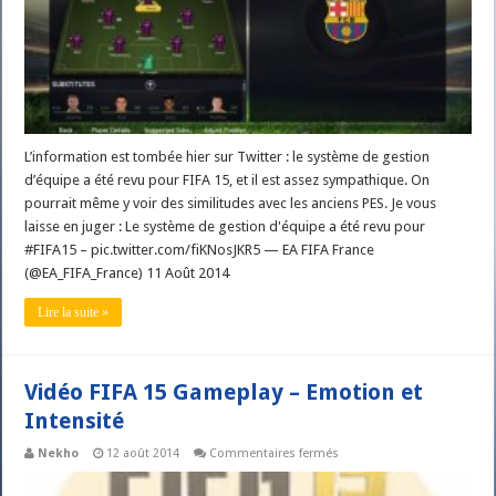
gestion
d’équipe
a
été
revu
!
L’information est tombée hier sur Twitter : le système de gestion
d’équipe a été revu pour FIFA 15, et il est assez sympathique. On
pourrait même y voir des similitudes avec les anciens PES. Je vous
laisse en juger : Le système de gestion d'équipe a été revu pour
#FIFA15 – pic.twitter.com/fiKNosJKR5 — EA FIFA France
(@EA_FIFA_France) 11 Août 2014
Lire la suite »
Vidéo FIFA 15 Gameplay – Emotion et
Intensité
sur
Nekho
12 août 2014
Commentaires fermés
Vidéo
FIFA
15