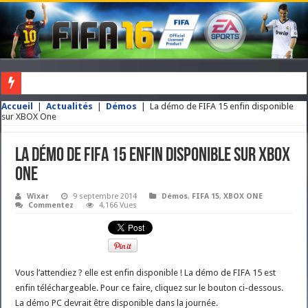
VOUS NE POSSEDEZ PAS ENCORE FIFA ? CLIQUEZ ICI POUR L'OBTENI
Accueil
|
Actualités
|
Démos
|
La démo de FIFA 15 enfin disponible
sur XBOX One
La démo de FIFA 15 enfin disponible sur XBOX
One
Wixar
9 septembre 2014
Démos
,
FIFA 15
,
XBOX ONE
Commentez
4,166 Vues
Vous l’attendiez ? elle est enfin disponible ! La démo de FIFA 15 est
enfin téléchargeable. Pour ce faire, cliquez sur le bouton ci-dessous.
La démo PC devrait être disponible dans la journée.