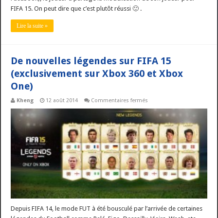
FIFA 15. On peut dire que c’est plutôt réussi 🙂 .
Lire la suite »
De nouvelles légendes sur FIFA 15
(exclusivement sur Xbox 360 et Xbox
One)
sur
Kheng
12 août 2014
Commentaires fermés
De
nouvelles
légendes
sur
FIFA
15
(exclusivement
sur
Xbox
360
et
Xbox
One)
Depuis FIFA 14, le mode FUT à été bousculé par l’arrivée de certaines