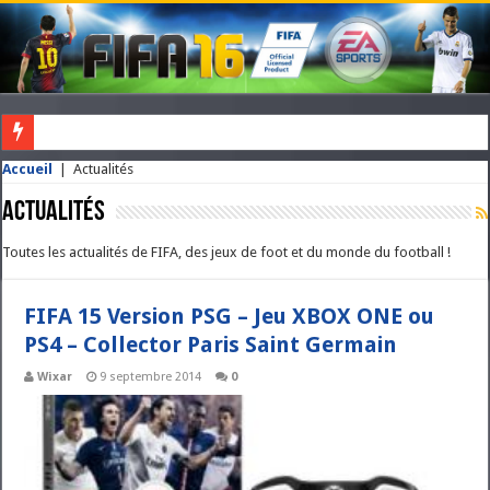
VOUS NE POSSEDEZ PAS ENCORE FIFA ? CLIQUEZ ICI POUR L'OBTENI
Accueil
|
Actualités
Actualités
Toutes les actualités de FIFA, des jeux de foot et du monde du football !
FIFA 15 Version PSG – Jeu XBOX ONE ou
PS4 – Collector Paris Saint Germain
Wixar
9 septembre 2014
0