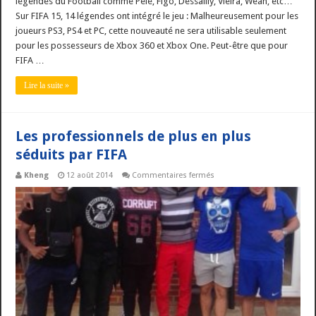
légendes du Football comme Pelé, Figo, Dessailly, Vieira, Weah, etc…
Sur FIFA 15, 14 légendes ont intégré le jeu : Malheureusement pour les
joueurs PS3, PS4 et PC, cette nouveauté ne sera utilisable seulement
pour les possesseurs de Xbox 360 et Xbox One. Peut-être que pour
FIFA …
Lire la suite »
Les professionnels de plus en plus
séduits par FIFA
sur
Kheng
12 août 2014
Commentaires fermés
Les
professionnels
de
plus
en
plus
séduits
par
FIFA