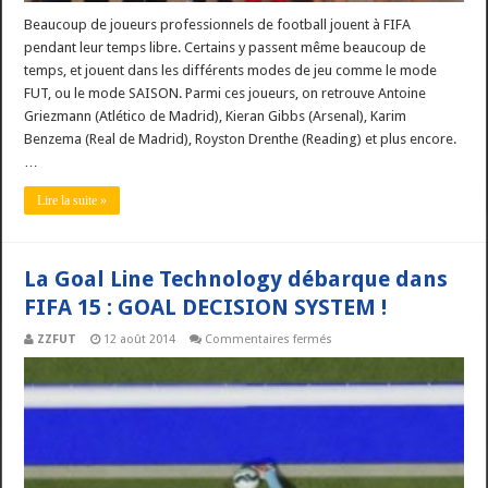
Beaucoup de joueurs professionnels de football jouent à FIFA
pendant leur temps libre. Certains y passent même beaucoup de
temps, et jouent dans les différents modes de jeu comme le mode
FUT, ou le mode SAISON. Parmi ces joueurs, on retrouve Antoine
Griezmann (Atlético de Madrid), Kieran Gibbs (Arsenal), Karim
Benzema (Real de Madrid), Royston Drenthe (Reading) et plus encore.
…
Lire la suite »
La Goal Line Technology débarque dans
FIFA 15 : GOAL DECISION SYSTEM !
sur
ZZFUT
12 août 2014
Commentaires fermés
La
Goal
Line
Technology
débarque
dans
FIFA
15
:
GOAL